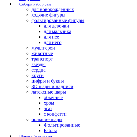
Собери набор сам
для новорожденных
ходячие фигуры
фольгированные фигуры
для девочки
для мальчика
для нее
для него
мультгерои
животные
транспорт
звезды
сердца
круги
цифры и буквы
3D шары и надписи
латексные шары
обычные
хром
агат
с конфетти
большие шары
Фольгированные
Баблы
Шары с бантиками