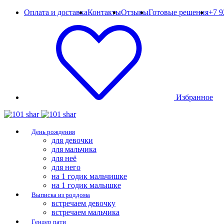
Оплата и доставка
Контакты
Отзывы
Готовые решения
+7 9
Избранное
День рождения
для девочки
для мальчика
для неё
для него
на 1 годик мальчишке
на 1 годик малышке
Выписка из роддома
встречаем девочку
встречаем мальчика
Гендер пати