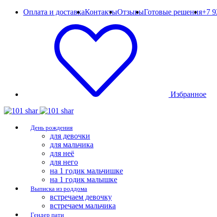
Оплата и доставка
Контакты
Отзывы
Готовые решения
+7 9
Избранное
День рождения
для девочки
для мальчика
для неё
для него
на 1 годик мальчишке
на 1 годик малышке
Выписка из роддома
встречаем девочку
встречаем мальчика
Гендер пати