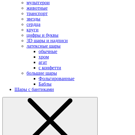
мультгерои
животные
транспорт
звезды
сердца
круги
цифры и буквы
3D шары и надписи
латексные шары
обычные
хром
агат
с конфетти
большие шары
Фольгированные
Баблы
Шары с бантиками