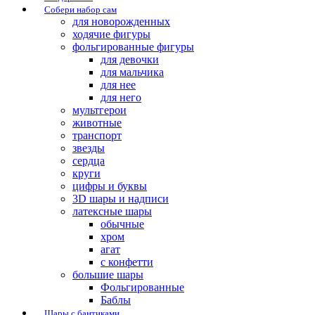
Собери набор сам
для новорожденных
ходячие фигуры
фольгированные фигуры
для девочки
для мальчика
для нее
для него
мультгерои
животные
транспорт
звезды
сердца
круги
цифры и буквы
3D шары и надписи
латексные шары
обычные
хром
агат
с конфетти
большие шары
Фольгированные
Баблы
Шары с бантиками