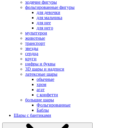
ходячие фигуры
фольгированные фигуры
для девочки
для мальчика
для нее
для него
мультгерои
животные
транспорт
звезды
сердца
круги
цифры и буквы
3D шары и надписи
латексные шары
обычные
хром
агат
с конфетти
большие шары
Фольгированные
Баблы
Шары с бантиками