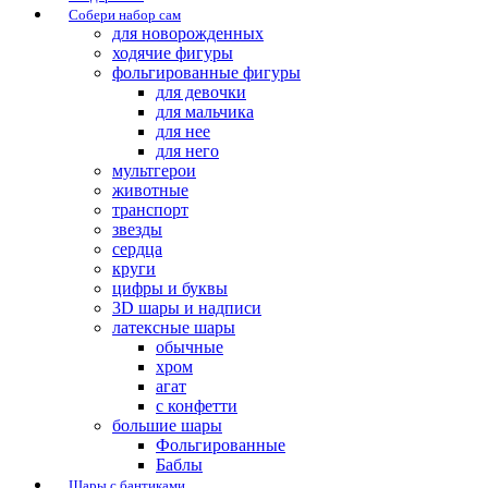
Собери набор сам
для новорожденных
ходячие фигуры
фольгированные фигуры
для девочки
для мальчика
для нее
для него
мультгерои
животные
транспорт
звезды
сердца
круги
цифры и буквы
3D шары и надписи
латексные шары
обычные
хром
агат
с конфетти
большие шары
Фольгированные
Баблы
Шары с бантиками