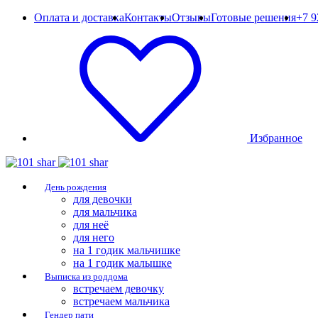
Оплата и доставка
Контакты
Отзывы
Готовые решения
+7 9
Избранное
День рождения
для девочки
для мальчика
для неё
для него
на 1 годик мальчишке
на 1 годик малышке
Выписка из роддома
встречаем девочку
встречаем мальчика
Гендер пати