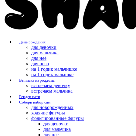
День рождения
для девочки
для мальчика
для неё
для него
на 1 годик мальчишке
на 1 годик малышке
Выписка из роддома
встречаем девочку
встречаем мальчика
Гендер пати
Собери набор сам
для новорожденных
ходячие фигуры
фольгированные фигуры
для девочки
для мальчика
для нее