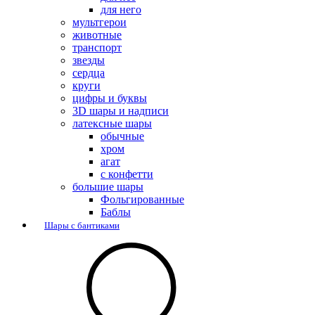
для него
мультгерои
животные
транспорт
звезды
сердца
круги
цифры и буквы
3D шары и надписи
латексные шары
обычные
хром
агат
с конфетти
большие шары
Фольгированные
Баблы
Шары с бантиками