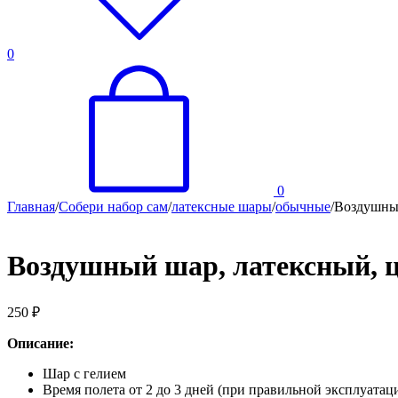
0
0
Главная
/
Собери набор сам
/
латексные шары
/
обычные
/
Воздушный
Воздушный шар, латексный, цв
250
₽
Описание:
Шар с гелием
Время полета от 2 до 3 дней (при правильной эксплуатац