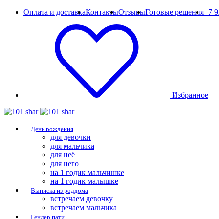
Оплата и доставка
Контакты
Отзывы
Готовые решения
+7 9
Избранное
День рождения
для девочки
для мальчика
для неё
для него
на 1 годик мальчишке
на 1 годик малышке
Выписка из роддома
встречаем девочку
встречаем мальчика
Гендер пати