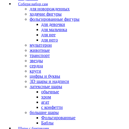
Собери набор сам
для новорожденных
ходячие фигуры
фольгированные фигуры
для девочки
для мальчика
для нее
для него
мультгерои
животные
транспорт
звезды
сердца
круги
цифры и буквы
3D шары и надписи
латексные шары
обычные
хром
агат
с конфетти
большие шары
Фольгированные
Баблы
Шары с бантиками