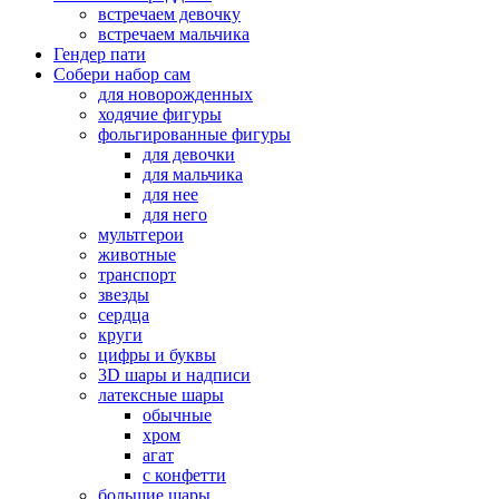
встречаем девочку
встречаем мальчика
Гендер пати
Собери набор сам
для новорожденных
ходячие фигуры
фольгированные фигуры
для девочки
для мальчика
для нее
для него
мультгерои
животные
транспорт
звезды
сердца
круги
цифры и буквы
3D шары и надписи
латексные шары
обычные
хром
агат
с конфетти
большие шары