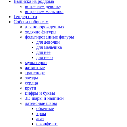
Выписка из роддома
встречаем девочку
встречаем мальчика
Гендер пати
Собери набор сам
для новорожденных
ходячие фигуры
фольгированные фигуры
для девочки
для мальчика
для нее
для него
мультгерои
животные
транспорт
звезды
сердца
круги
цифры и буквы
3D шары и надписи
латексные шары
обычные
хром
агат
с конфетти