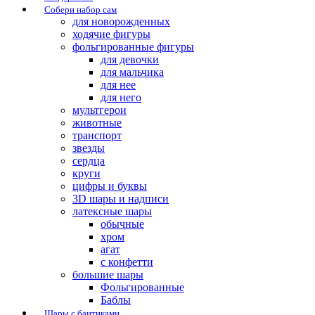
Собери набор сам
для новорожденных
ходячие фигуры
фольгированные фигуры
для девочки
для мальчика
для нее
для него
мультгерои
животные
транспорт
звезды
сердца
круги
цифры и буквы
3D шары и надписи
латексные шары
обычные
хром
агат
с конфетти
большие шары
Фольгированные
Баблы
Шары с бантиками