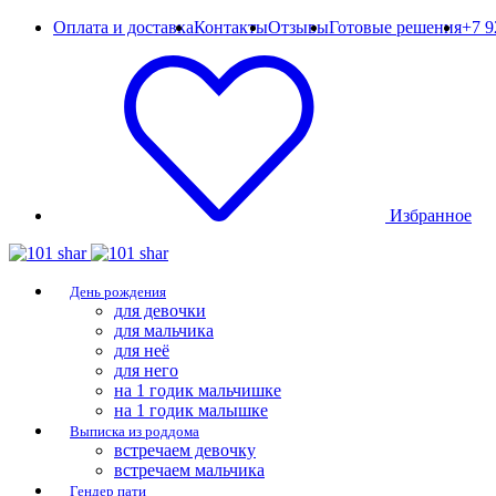
Оплата и доставка
Контакты
Отзывы
Готовые решения
+7 9
Избранное
День рождения
для девочки
для мальчика
для неё
для него
на 1 годик мальчишке
на 1 годик малышке
Выписка из роддома
встречаем девочку
встречаем мальчика
Гендер пати