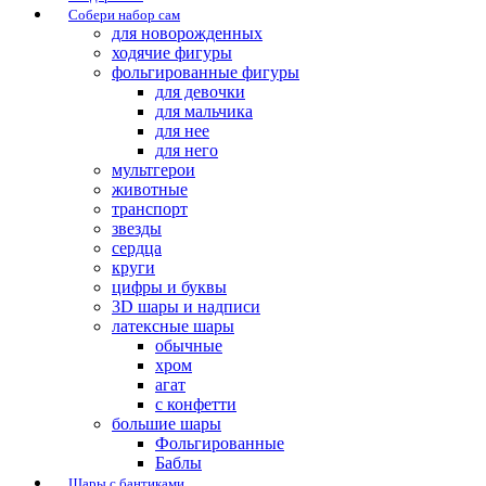
Собери набор сам
для новорожденных
ходячие фигуры
фольгированные фигуры
для девочки
для мальчика
для нее
для него
мультгерои
животные
транспорт
звезды
сердца
круги
цифры и буквы
3D шары и надписи
латексные шары
обычные
хром
агат
с конфетти
большие шары
Фольгированные
Баблы
Шары с бантиками