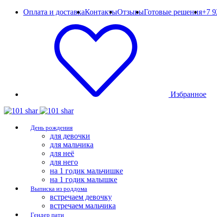
Оплата и доставка
Контакты
Отзывы
Готовые решения
+7 9
Избранное
День рождения
для девочки
для мальчика
для неё
для него
на 1 годик мальчишке
на 1 годик малышке
Выписка из роддома
встречаем девочку
встречаем мальчика
Гендер пати