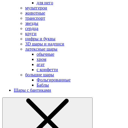
для него
мультгерои
животные
транспорт
звезды
сердца
круги
цифры и буквы
3D шары и надписи
латексные шары
обычные
хром
агат
с конфетти
большие шары
Фольгированные
Баблы
Шары с бантиками