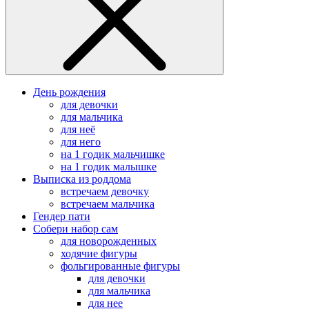
День рождения
для девочки
для мальчика
для неё
для него
на 1 годик мальчишке
на 1 годик малышке
Выписка из роддома
встречаем девочку
встречаем мальчика
Гендер пати
Собери набор сам
для новорожденных
ходячие фигуры
фольгированные фигуры
для девочки
для мальчика
для нее