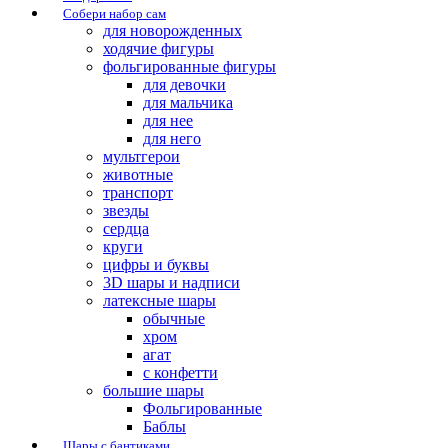
Собери набор сам
для новорожденных
ходячие фигуры
фольгированные фигуры
для девочки
для мальчика
для нее
для него
мультгерои
животные
транспорт
звезды
сердца
круги
цифры и буквы
3D шары и надписи
латексные шары
обычные
хром
агат
с конфетти
большие шары
Фольгированные
Баблы
Шары с бантиками