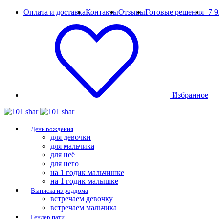
Оплата и доставка
Контакты
Отзывы
Готовые решения
+7 9
Избранное
День рождения
для девочки
для мальчика
для неё
для него
на 1 годик мальчишке
на 1 годик малышке
Выписка из роддома
встречаем девочку
встречаем мальчика
Гендер пати