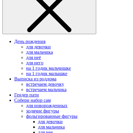
День рождения
для девочки
для мальчика
для неё
для него
на 1 годик мальчишке
на 1 годик малышке
Выписка из роддома
встречаем девочку
встречаем мальчика
Гендер пати
Собери набор сам
для новорожденных
ходячие фигуры
фольгированные фигуры
для девочки
для мальчика
для нее