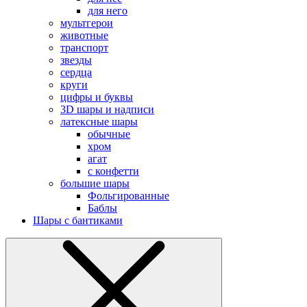
для него
мультгерои
животные
транспорт
звезды
сердца
круги
цифры и буквы
3D шары и надписи
латексные шары
обычные
хром
агат
с конфетти
большие шары
Фольгированные
Баблы
Шары с бантиками