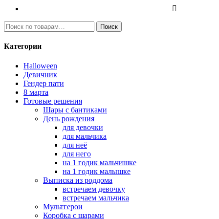
И
Поиск
с
к
Категории
а
т
Halloween
ь
Девичник
:
Гендер пати
8 марта
Готовые решения
Шары с бантиками
День рождения
для девочки
для мальчика
для неё
для него
на 1 годик мальчишке
на 1 годик малышке
Выписка из роддома
встречаем девочку
встречаем мальчика
Мультгерои
Коробка с шарами