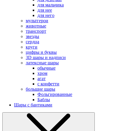
для мальчика
для нее
для него
мультгерои
животные
транспорт
звезды
сердца
круги
цифры и буквы
3D шары и надписи
латексные шары
обычные
хром
агат
с конфетти
большие шары
Фольгированные
Баблы
Шары с бантиками