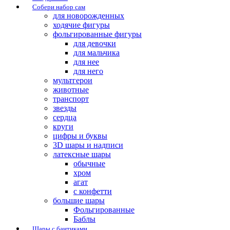
Собери набор сам
для новорожденных
ходячие фигуры
фольгированные фигуры
для девочки
для мальчика
для нее
для него
мультгерои
животные
транспорт
звезды
сердца
круги
цифры и буквы
3D шары и надписи
латексные шары
обычные
хром
агат
с конфетти
большие шары
Фольгированные
Баблы
Шары с бантиками