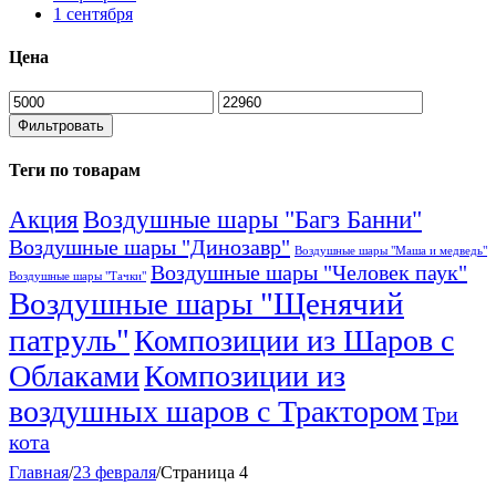
1 сентября
Цена
Минимальная
Максимальная
цена
цена
Фильтровать
Теги по товарам
Акция
Воздушные шары "Багз Банни"
Воздушные шары "Динозавр"
Воздушные шары "Маша и медведь"
Воздушные шары "Человек паук"
Воздушные шары "Тачки"
Воздушные шары "Щенячий
патруль"
Композиции из Шаров с
Облаками
Композиции из
воздушных шаров с Трактором
Три
кота
Главная
/
23 февраля
/
Страница 4