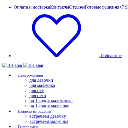
Оплата и доставка
Контакты
Отзывы
Готовые решения
+7 9
Избранное
День рождения
для девочки
для мальчика
для неё
для него
на 1 годик мальчишке
на 1 годик малышке
Выписка из роддома
встречаем девочку
встречаем мальчика
Гендер пати