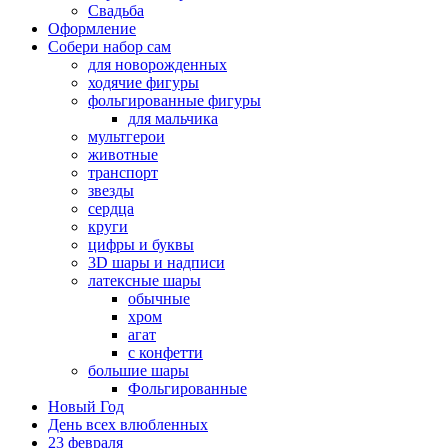
Свадьба
Оформление
Собери набор сам
для новорожденных
ходячие фигуры
фольгированные фигуры
для мальчика
мультгерои
животные
транспорт
звезды
сердца
круги
цифры и буквы
3D шары и надписи
латексные шары
обычные
хром
агат
с конфетти
большие шары
Фольгированные
Новый Год
День всех влюбленных
23 февраля