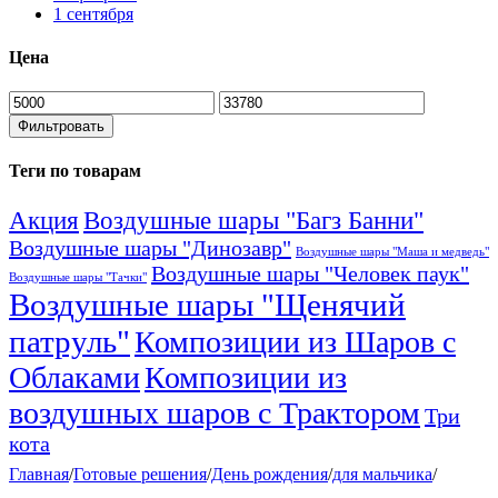
1 сентября
Цена
Минимальная
Максимальная
цена
цена
Фильтровать
Теги по товарам
Акция
Воздушные шары "Багз Банни"
Воздушные шары "Динозавр"
Воздушные шары "Маша и медведь"
Воздушные шары "Человек паук"
Воздушные шары "Тачки"
Воздушные шары "Щенячий
патруль"
Композиции из Шаров с
Облаками
Композиции из
воздушных шаров с Трактором
Три
кота
Главная
/
Готовые решения
/
День рождения
/
для мальчика
/