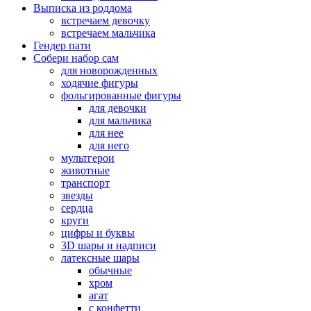
Выписка из роддома
встречаем девочку
встречаем мальчика
Гендер пати
Собери набор сам
для новорожденных
ходячие фигуры
фольгированные фигуры
для девочки
для мальчика
для нее
для него
мультгерои
животные
транспорт
звезды
сердца
круги
цифры и буквы
3D шары и надписи
латексные шары
обычные
хром
агат
с конфетти