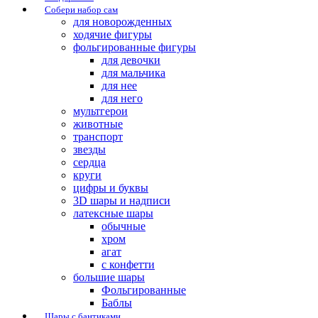
Собери набор сам
для новорожденных
ходячие фигуры
фольгированные фигуры
для девочки
для мальчика
для нее
для него
мультгерои
животные
транспорт
звезды
сердца
круги
цифры и буквы
3D шары и надписи
латексные шары
обычные
хром
агат
с конфетти
большие шары
Фольгированные
Баблы
Шары с бантиками