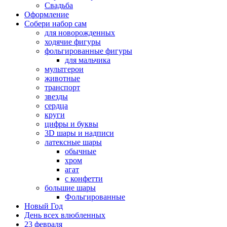
Свадьба
Оформление
Собери набор сам
для новорожденных
ходячие фигуры
фольгированные фигуры
для мальчика
мультгерои
животные
транспорт
звезды
сердца
круги
цифры и буквы
3D шары и надписи
латексные шары
обычные
хром
агат
с конфетти
большие шары
Фольгированные
Новый Год
День всех влюбленных
23 февраля