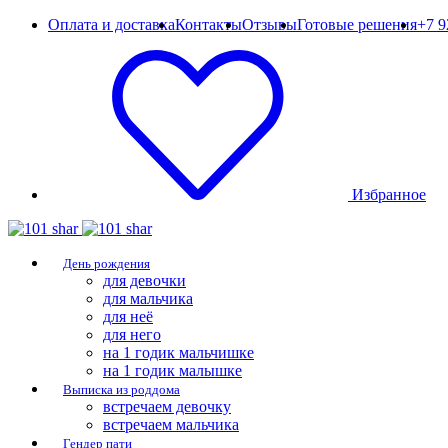
Оплата и доставка
Контакты
Отзывы
Готовые решения
+7 9
Избранное
День рождения
для девочки
для мальчика
для неё
для него
на 1 годик мальчишке
на 1 годик малышке
Выписка из роддома
встречаем девочку
встречаем мальчика
Гендер пати