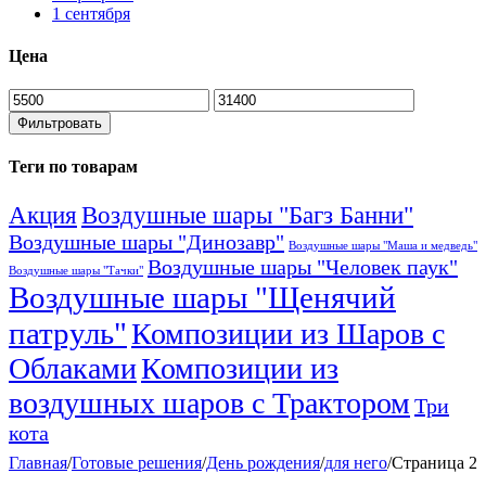
1 сентября
Цена
Минимальная
Максимальная
цена
цена
Фильтровать
Теги по товарам
Акция
Воздушные шары "Багз Банни"
Воздушные шары "Динозавр"
Воздушные шары "Маша и медведь"
Воздушные шары "Человек паук"
Воздушные шары "Тачки"
Воздушные шары "Щенячий
патруль"
Композиции из Шаров с
Облаками
Композиции из
воздушных шаров с Трактором
Три
кота
Главная
/
Готовые решения
/
День рождения
/
для него
/
Страница 2