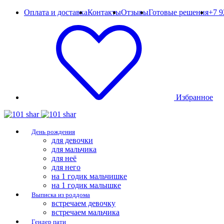
Оплата и доставка
Контакты
Отзывы
Готовые решения
+7 9
Избранное
День рождения
для девочки
для мальчика
для неё
для него
на 1 годик мальчишке
на 1 годик малышке
Выписка из роддома
встречаем девочку
встречаем мальчика
Гендер пати