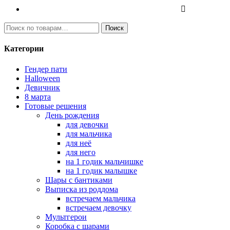
И
Поиск
с
к
Категории
а
т
Гендер пати
ь
Halloween
:
Девичник
8 марта
Готовые решения
День рождения
для девочки
для мальчика
для неё
для него
на 1 годик мальчишке
на 1 годик малышке
Шары с бантиками
Выписка из роддома
встречаем мальчика
встречаем девочку
Мультгерои
Коробка с шарами