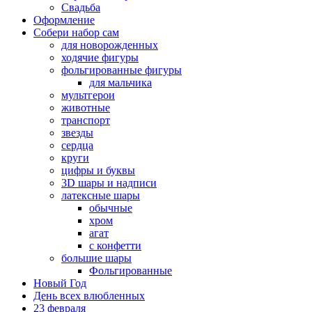
Свадьба
Оформление
Собери набор сам
для новорожденных
ходячие фигуры
фольгированные фигуры
для мальчика
мультгерои
животные
транспорт
звезды
сердца
круги
цифры и буквы
3D шары и надписи
латексные шары
обычные
хром
агат
с конфетти
большие шары
Фольгированные
Новый Год
День всех влюбленных
23 февраля