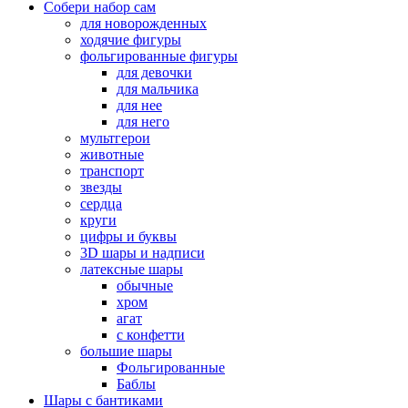
Собери набор сам
для новорожденных
ходячие фигуры
фольгированные фигуры
для девочки
для мальчика
для нее
для него
мультгерои
животные
транспорт
звезды
сердца
круги
цифры и буквы
3D шары и надписи
латексные шары
обычные
хром
агат
с конфетти
большие шары
Фольгированные
Баблы
Шары с бантиками