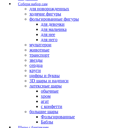
Собери набор сам
для новорожденных
ходячие фигуры
фольгированные фигуры
для девочки
для мальчика
для нее
для него
мультгерои
животные
транспорт
звезды
сердца
круги
цифры и буквы
3D шары и надписи
латексные шары
обычные
хром
агат
с конфетти
большие шары
Фольгированные
Баблы
Шары с бантиками