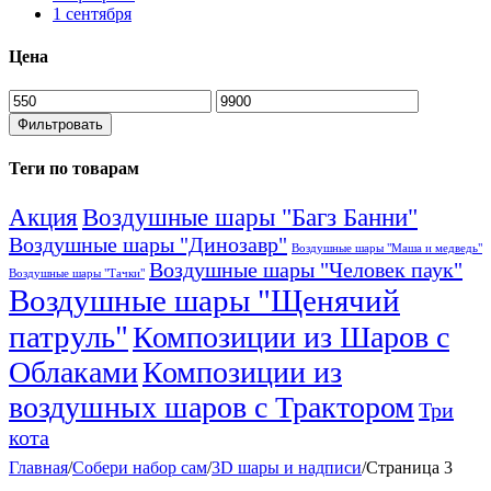
1 сентября
Цена
Минимальная
Максимальная
цена
цена
Фильтровать
Теги по товарам
Акция
Воздушные шары "Багз Банни"
Воздушные шары "Динозавр"
Воздушные шары "Маша и медведь"
Воздушные шары "Человек паук"
Воздушные шары "Тачки"
Воздушные шары "Щенячий
патруль"
Композиции из Шаров с
Облаками
Композиции из
воздушных шаров с Трактором
Три
кота
Главная
/
Собери набор сам
/
3D шары и надписи
/
Страница 3