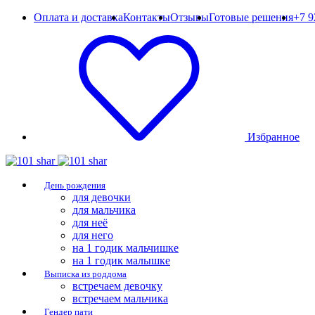
Оплата и доставка
Контакты
Отзывы
Готовые решения
+7 9
Избранное
День рождения
для девочки
для мальчика
для неё
для него
на 1 годик мальчишке
на 1 годик малышке
Выписка из роддома
встречаем девочку
встречаем мальчика
Гендер пати