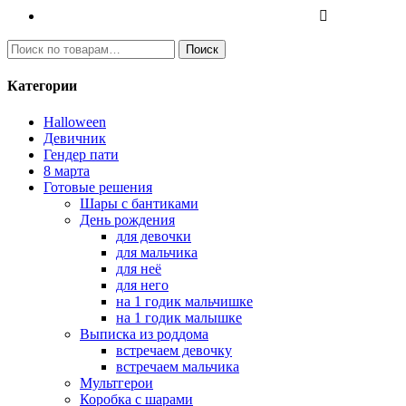
И
Поиск
с
к
Категории
а
т
Halloween
ь
Девичник
:
Гендер пати
8 марта
Готовые решения
Шары с бантиками
День рождения
для девочки
для мальчика
для неё
для него
на 1 годик мальчишке
на 1 годик малышке
Выписка из роддома
встречаем девочку
встречаем мальчика
Мультгерои
Коробка с шарами