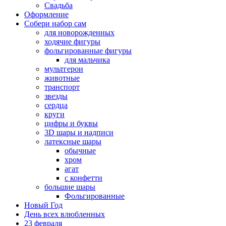
Свадьба
Оформление
Собери набор сам
для новорожденных
ходячие фигуры
фольгированные фигуры
для мальчика
мультгерои
животные
транспорт
звезды
сердца
круги
цифры и буквы
3D шары и надписи
латексные шары
обычные
хром
агат
с конфетти
большие шары
Фольгированные
Новый Год
День всех влюбленных
23 февраля