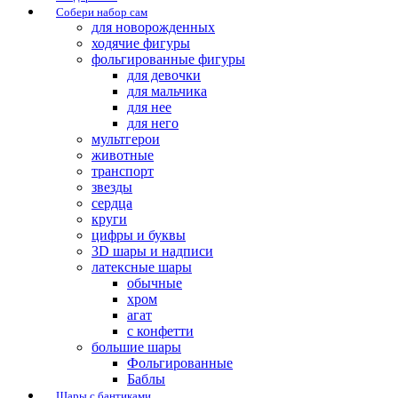
Собери набор сам
для новорожденных
ходячие фигуры
фольгированные фигуры
для девочки
для мальчика
для нее
для него
мультгерои
животные
транспорт
звезды
сердца
круги
цифры и буквы
3D шары и надписи
латексные шары
обычные
хром
агат
с конфетти
большие шары
Фольгированные
Баблы
Шары с бантиками