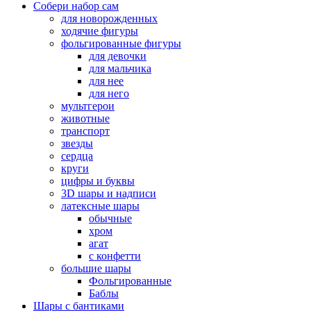
Собери набор сам
для новорожденных
ходячие фигуры
фольгированные фигуры
для девочки
для мальчика
для нее
для него
мультгерои
животные
транспорт
звезды
сердца
круги
цифры и буквы
3D шары и надписи
латексные шары
обычные
хром
агат
с конфетти
большие шары
Фольгированные
Баблы
Шары с бантиками