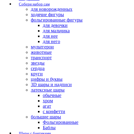
Собери набор сам
для новорожденных
ходячие фигуры
фольгированные фигуры
для девочки
для мальчика
для нее
для него
мультгерои
животные
транспорт
звезды
сердца
круги
цифры и буквы
3D шары и надписи
латексные шары
обычные
хром
агат
с конфетти
большие шары
Фольгированные
Баблы
Шары с бантиками