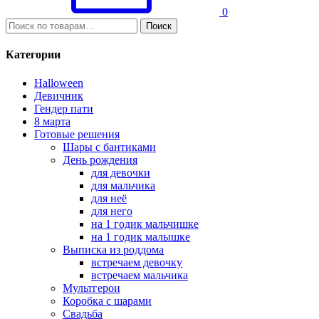
0
И
Поиск
с
к
Категории
а
т
Halloween
ь
Девичник
:
Гендер пати
8 марта
Готовые решения
Шары с бантиками
День рождения
для девочки
для мальчика
для неё
для него
на 1 годик мальчишке
на 1 годик малышке
Выписка из роддома
встречаем девочку
встречаем мальчика
Мультгерои
Коробка с шарами
Свадьба