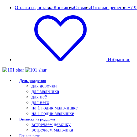
Оплата и доставка
Контакты
Отзывы
Готовые решения
+7 9
Избранное
День рождения
для девочки
для мальчика
для неё
для него
на 1 годик мальчишке
на 1 годик малышке
Выписка из роддома
встречаем девочку
встречаем мальчика
Гендер пати