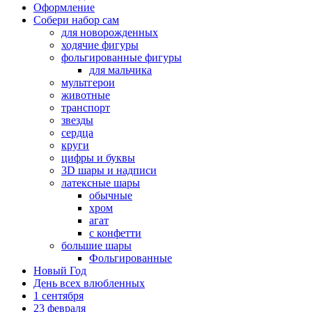
Оформление
Собери набор сам
для новорожденных
ходячие фигуры
фольгированные фигуры
для мальчика
мультгерои
животные
транспорт
звезды
сердца
круги
цифры и буквы
3D шары и надписи
латексные шары
обычные
хром
агат
с конфетти
большие шары
Фольгированные
Новый Год
День всех влюбленных
1 сентября
23 февраля