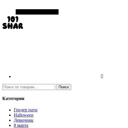
И
Поиск
с
к
Категории
а
т
Гендер пати
ь
Halloween
:
Девичник
8 марта