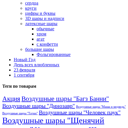
сердца
круги
цифры и буквы
3D шары и надписи
латексные шары
обычные
хром
агат
с конфетти
большие шары
Фольгированные
Новый Год
День всех влюбленных
23 февраля
1 сентября
Теги по товарам
Акция
Воздушные шары "Багз Банни"
Воздушные шары "Динозавр"
Воздушные шары "Маша и медведь"
Воздушные шары "Человек паук"
Воздушные шары "Тачки"
Воздушные шары "Щенячий