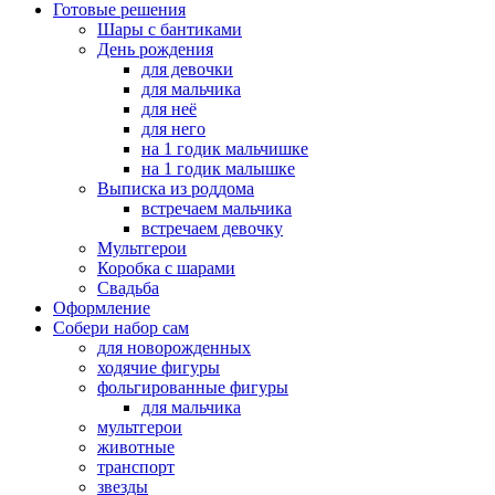
Готовые решения
Шары с бантиками
День рождения
для девочки
для мальчика
для неё
для него
на 1 годик мальчишке
на 1 годик малышке
Выписка из роддома
встречаем мальчика
встречаем девочку
Мультгерои
Коробка с шарами
Свадьба
Оформление
Собери набор сам
для новорожденных
ходячие фигуры
фольгированные фигуры
для мальчика
мультгерои
животные
транспорт
звезды