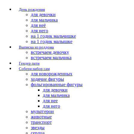
День рождения
для девочки
для мальчика
для неё
для него
на 1 годик мальчишке
на 1 годик малышке
Выписка из роддома
встречаем девочку
встречаем мальчика
Гендер пати
Собери набор сам
для новорожденных
ходячие фигуры
фольгированные фигуры
для девочки
для мальчика
для нее
для него
мультгерои
животные
транспорт
звезды
сердца