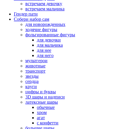
встречаем девочку
встречаем мальчика
Гендер пати
Собери набор сам
для новорожденных
ходячие фигуры
фольгированные фигуры
для девочки
для мальчика
для нее
для него
мультгерои
животные
транспорт
звезды
сердца
круги
цифры и буквы
3D шары и надписи
латексные шары
обычные
хром
агат
с конфетти
большие шары