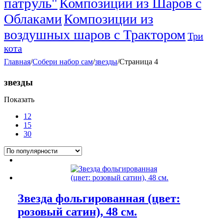
патруль"
Композиции из Шаров с
Облаками
Композиции из
воздушных шаров с Трактором
Три
кота
Главная
/
Собери набор сам
/
звезды
/
Страница 4
звезды
Показать
12
15
30
Звезда фольгированная (цвет:
розовый сатин), 48 см.