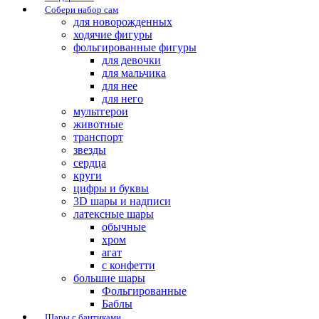
Собери набор сам
для новорожденных
ходячие фигуры
фольгированные фигуры
для девочки
для мальчика
для нее
для него
мультгерои
животные
транспорт
звезды
сердца
круги
цифры и буквы
3D шары и надписи
латексные шары
обычные
хром
агат
с конфетти
большие шары
Фольгированные
Баблы
Шары с бантиками