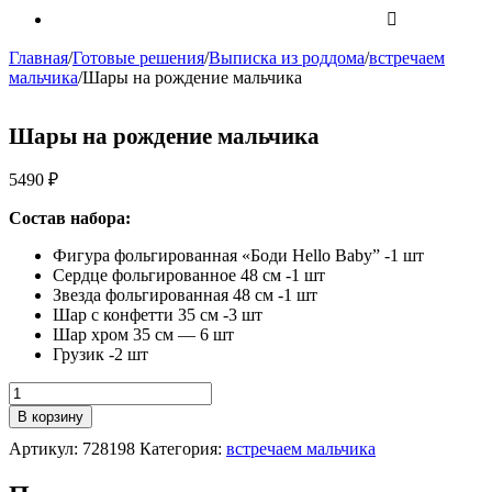
Главная
/
Готовые решения
/
Выписка из роддома
/
встречаем
мальчика
/
Шары на рождение мальчика
Шары на рождение мальчика
5490
₽
Состав набора:
Фигура фольгированная «Боди Hello Baby” -1 шт
Сердце фольгированное 48 см -1 шт
Звезда фольгированная 48 см -1 шт
Шар с конфетти 35 см -3 шт
Шар хром 35 см — 6 шт
Грузик -2 шт
Количество
Шары
В корзину
на
Артикул:
728198
Категория:
встречаем мальчика
рождение
мальчика