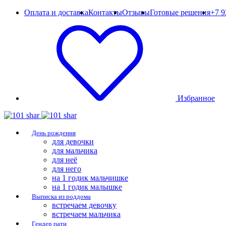
Оплата и доставка
Контакты
Отзывы
Готовые решения
+7 9
Избранное
День рождения
для девочки
для мальчика
для неё
для него
на 1 годик мальчишке
на 1 годик малышке
Выписка из роддома
встречаем девочку
встречаем мальчика
Гендер пати