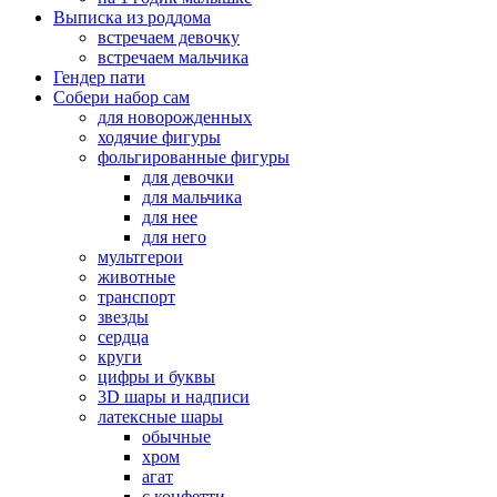
Выписка из роддома
встречаем девочку
встречаем мальчика
Гендер пати
Собери набор сам
для новорожденных
ходячие фигуры
фольгированные фигуры
для девочки
для мальчика
для нее
для него
мультгерои
животные
транспорт
звезды
сердца
круги
цифры и буквы
3D шары и надписи
латексные шары
обычные
хром
агат
с конфетти