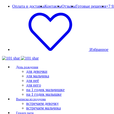
Оплата и доставка
Контакты
Отзывы
Готовые решения
+7 9
Избранное
День рождения
для девочки
для мальчика
для неё
для него
на 1 годик мальчишке
на 1 годик малышке
Выписка из роддома
встречаем девочку
встречаем мальчика
Гендер пати