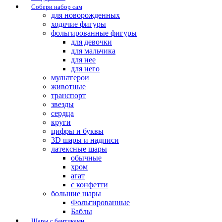
Собери набор сам
для новорожденных
ходячие фигуры
фольгированные фигуры
для девочки
для мальчика
для нее
для него
мультгерои
животные
транспорт
звезды
сердца
круги
цифры и буквы
3D шары и надписи
латексные шары
обычные
хром
агат
с конфетти
большие шары
Фольгированные
Баблы
Шары с бантиками