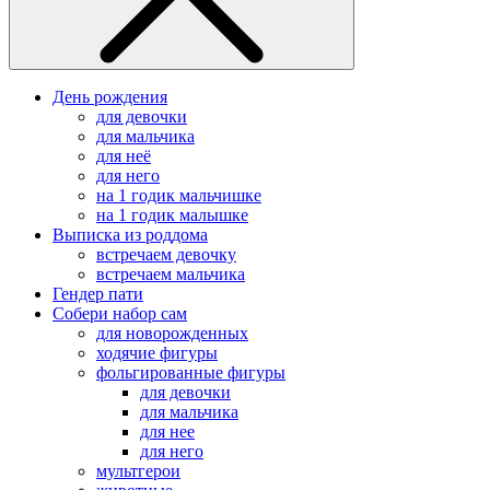
День рождения
для девочки
для мальчика
для неё
для него
на 1 годик мальчишке
на 1 годик малышке
Выписка из роддома
встречаем девочку
встречаем мальчика
Гендер пати
Собери набор сам
для новорожденных
ходячие фигуры
фольгированные фигуры
для девочки
для мальчика
для нее
для него
мультгерои