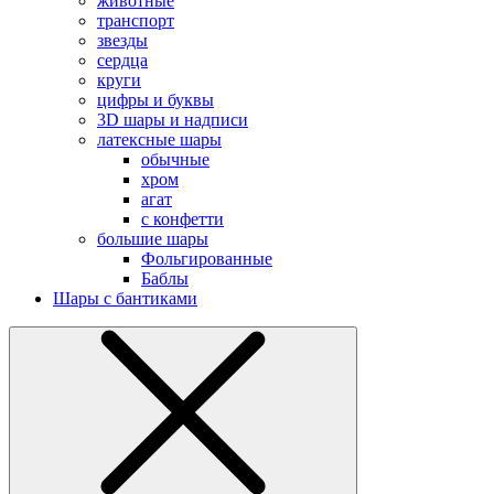
животные
транспорт
звезды
сердца
круги
цифры и буквы
3D шары и надписи
латексные шары
обычные
хром
агат
с конфетти
большие шары
Фольгированные
Баблы
Шары с бантиками