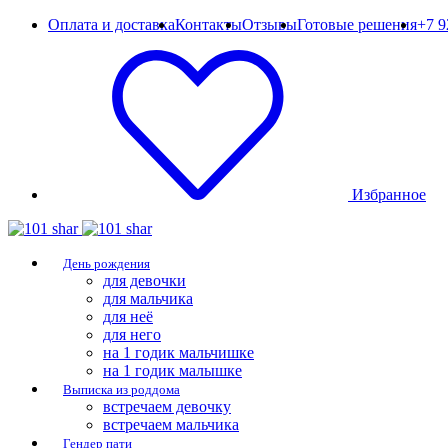
Оплата и доставка
Контакты
Отзывы
Готовые решения
+7 9
Избранное
День рождения
для девочки
для мальчика
для неё
для него
на 1 годик мальчишке
на 1 годик малышке
Выписка из роддома
встречаем девочку
встречаем мальчика
Гендер пати