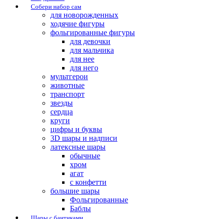
Собери набор сам
для новорожденных
ходячие фигуры
фольгированные фигуры
для девочки
для мальчика
для нее
для него
мультгерои
животные
транспорт
звезды
сердца
круги
цифры и буквы
3D шары и надписи
латексные шары
обычные
хром
агат
с конфетти
большие шары
Фольгированные
Баблы
Шары с бантиками