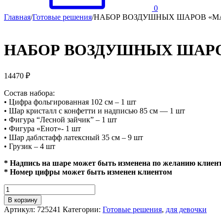
0
Главная
/
Готовые решения
/
НАБОР ВОЗДУШНЫХ ШАРОВ «
НАБОР ВОЗДУШНЫХ ШАР
14470
₽
Состав набора:
• Цифра фольгированная 102 см – 1 шт
• Шар кристалл с конфетти и надписью 85 см — 1 шт
• Фигура “Лесной зайчик” – 1 шт
• Фигура «Енот»- 1 шт
• Шар даблстафф латексный 35 см – 9 шт
• Грузик – 4 шт
* Надпись на шаре может быть изменена по желанию клиен
* Номер цифры может быть изменен клиентом
Количество
НАБОР
В корзину
ВОЗДУШНЫХ
Артикул:
725241
Категории:
Готовые решения
,
для девочки
ШАРОВ