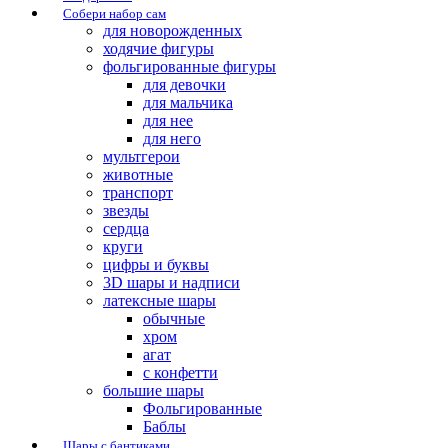
Собери набор сам
для новорожденных
ходячие фигуры
фольгированные фигуры
для девочки
для мальчика
для нее
для него
мультгерои
животные
транспорт
звезды
сердца
круги
цифры и буквы
3D шары и надписи
латексные шары
обычные
хром
агат
с конфетти
большие шары
Фольгированные
Баблы
Шары с бантиками