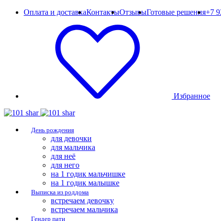
Оплата и доставка
Контакты
Отзывы
Готовые решения
+7 9
Избранное
День рождения
для девочки
для мальчика
для неё
для него
на 1 годик мальчишке
на 1 годик малышке
Выписка из роддома
встречаем девочку
встречаем мальчика
Гендер пати