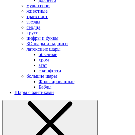
для него
мультгерои
животные
транспорт
звезды
сердца
круги
цифры и буквы
3D шары и надписи
латексные шары
обычные
хром
агат
с конфетти
большие шары
Фольгированные
Баблы
Шары с бантиками