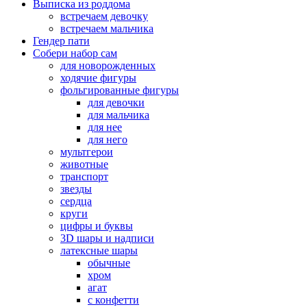
Выписка из роддома
встречаем девочку
встречаем мальчика
Гендер пати
Собери набор сам
для новорожденных
ходячие фигуры
фольгированные фигуры
для девочки
для мальчика
для нее
для него
мультгерои
животные
транспорт
звезды
сердца
круги
цифры и буквы
3D шары и надписи
латексные шары
обычные
хром
агат
с конфетти