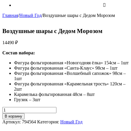
Главная
/
Новый Год
/
Воздушные шары с Дедом Морозом
Воздушные шары с Дедом Морозом
14490
₽
Состав набора:
Фигура фольгированная «Новогодняя ёлка» 154см – 1шт
Фигура фольгированная «Санта-Клаус» 98см – 1шт
Фигура фольгированная «Волшебный сапожок» 98см –
1шт
Фигура фольгированная «Карамельная трость» 120см –
2шт
Карамелька фольгированная 48см – 8шт
Грузик – 3шт
Количество
Воздушные
В корзину
шары
Артикул:
794564
Категория:
Новый Год
с
Дедом