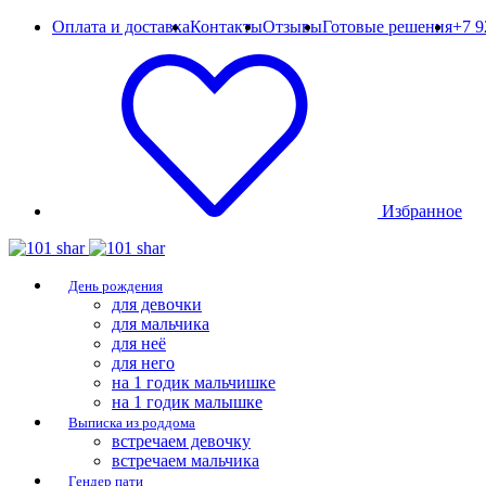
Оплата и доставка
Контакты
Отзывы
Готовые решения
+7 9
Избранное
День рождения
для девочки
для мальчика
для неё
для него
на 1 годик мальчишке
на 1 годик малышке
Выписка из роддома
встречаем девочку
встречаем мальчика
Гендер пати