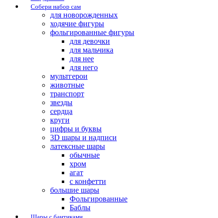
Собери набор сам
для новорожденных
ходячие фигуры
фольгированные фигуры
для девочки
для мальчика
для нее
для него
мультгерои
животные
транспорт
звезды
сердца
круги
цифры и буквы
3D шары и надписи
латексные шары
обычные
хром
агат
с конфетти
большие шары
Фольгированные
Баблы
Шары с бантиками