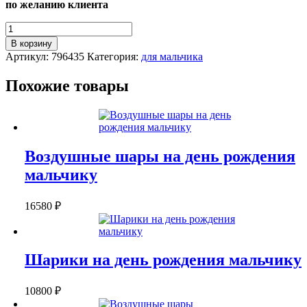
по желанию клиента
Количество
НАБОР
В корзину
ВОЗДУШНЫХ
Артикул:
796435
Категория:
для мальчика
ШАРОВ
"В
Похожие товары
МИРЕ
ДИНОЗАВРОВ"
Воздушные шары на день рождения
мальчику
16580
₽
Шарики на день рождения мальчику
10800
₽