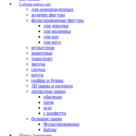
Собери набор сам
для новорожденных
ходячие фигуры
фольгированные фигуры
для девочки
для мальчика
для нее
для него
мультгерои
животные
транспорт
звезды
сердца
круги
цифры и буквы
3D шары и надписи
латексные шары
обычные
хром
агат
с конфетти
большие шары
Фольгированные
Баблы
Шары с бантиками