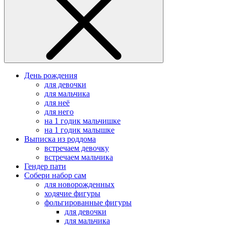
День рождения
для девочки
для мальчика
для неё
для него
на 1 годик мальчишке
на 1 годик малышке
Выписка из роддома
встречаем девочку
встречаем мальчика
Гендер пати
Собери набор сам
для новорожденных
ходячие фигуры
фольгированные фигуры
для девочки
для мальчика