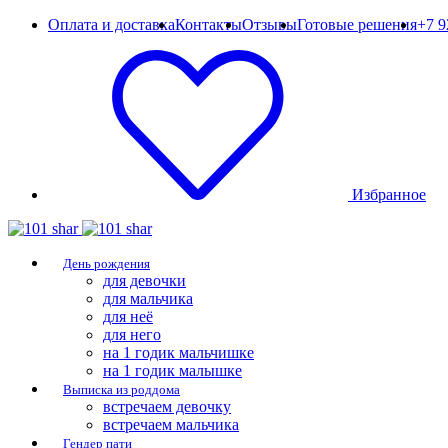
Оплата и доставка
Контакты
Отзывы
Готовые решения
+7 9
Избранное
День рождения
для девочки
для мальчика
для неё
для него
на 1 годик мальчишке
на 1 годик малышке
Выписка из роддома
встречаем девочку
встречаем мальчика
Гендер пати