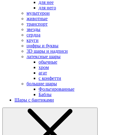
для нее
для него
мультгерои
животные
транспорт
звезды
сердца
круги
цифры и буквы
3D шары и надписи
латексные шары
обычные
хром
агат
с конфетти
большие шары
Фольгированные
Баблы
Шары с бантиками