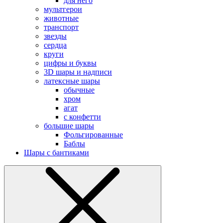
для него
мультгерои
животные
транспорт
звезды
сердца
круги
цифры и буквы
3D шары и надписи
латексные шары
обычные
хром
агат
с конфетти
большие шары
Фольгированные
Баблы
Шары с бантиками