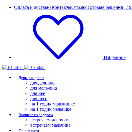
Оплата и доставка
Контакты
Отзывы
Готовые решения
+7 9
Избранное
День рождения
для девочки
для мальчика
для неё
для него
на 1 годик мальчишке
на 1 годик малышке
Выписка из роддома
встречаем девочку
встречаем мальчика
Гендер пати