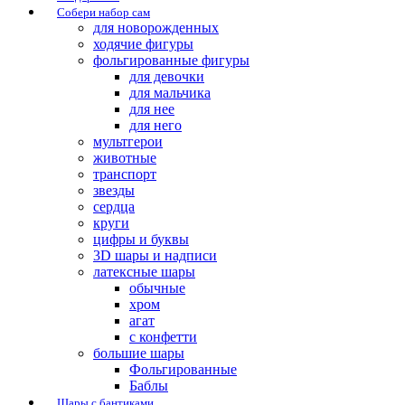
Собери набор сам
для новорожденных
ходячие фигуры
фольгированные фигуры
для девочки
для мальчика
для нее
для него
мультгерои
животные
транспорт
звезды
сердца
круги
цифры и буквы
3D шары и надписи
латексные шары
обычные
хром
агат
с конфетти
большие шары
Фольгированные
Баблы
Шары с бантиками