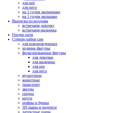
для неё
для него
на 1 годик мальчишке
на 1 годик малышке
Выписка из роддома
встречаем девочку
встречаем мальчика
Гендер пати
Собери набор сам
для новорожденных
ходячие фигуры
фольгированные фигуры
для девочки
для мальчика
для нее
для него
мультгерои
животные
транспорт
звезды
сердца
круги
цифры и буквы
3D шары и надписи
латексные шары