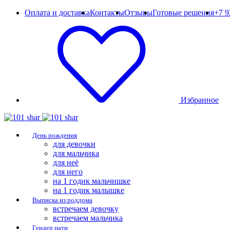
Оплата и доставка
Контакты
Отзывы
Готовые решения
+7 9
Избранное
День рождения
для девочки
для мальчика
для неё
для него
на 1 годик мальчишке
на 1 годик малышке
Выписка из роддома
встречаем девочку
встречаем мальчика
Гендер пати