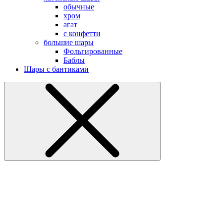
обычные
хром
агат
с конфетти
большие шары
Фольгированные
Баблы
Шары с бантиками