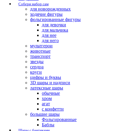
Собери набор сам
для новорожденных
ходячие фигуры
фольгированные фигуры
для девочки
для мальчика
для нее
для него
мультгерои
животные
транспорт
звезды
сердца
круги
цифры и буквы
3D шары и надписи
латексные шары
обычные
хром
агат
с конфетти
большие шары
Фольгированные
Баблы
Шары с бантиками