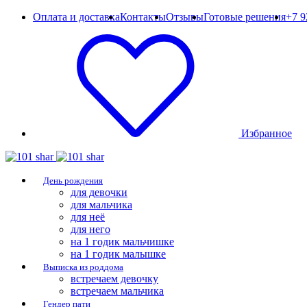
Оплата и доставка
Контакты
Отзывы
Готовые решения
+7 9
Избранное
День рождения
для девочки
для мальчика
для неё
для него
на 1 годик мальчишке
на 1 годик малышке
Выписка из роддома
встречаем девочку
встречаем мальчика
Гендер пати