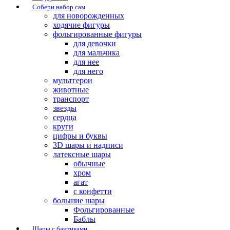
Собери набор сам
для новорожденных
ходячие фигуры
фольгированные фигуры
для девочки
для мальчика
для нее
для него
мультгерои
животные
транспорт
звезды
сердца
круги
цифры и буквы
3D шары и надписи
латексные шары
обычные
хром
агат
с конфетти
большие шары
Фольгированные
Баблы
Шары с бантиками