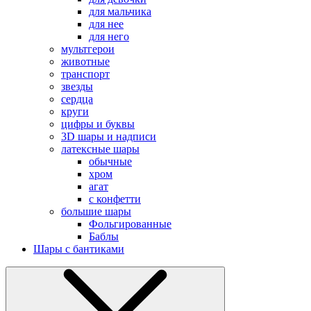
для мальчика
для нее
для него
мультгерои
животные
транспорт
звезды
сердца
круги
цифры и буквы
3D шары и надписи
латексные шары
обычные
хром
агат
с конфетти
большие шары
Фольгированные
Баблы
Шары с бантиками