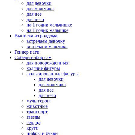
для девочки
для мальчика
для неё
для него
на 1 годик мальчишке
на 1 годик малышке
Выписка из роддома
встречаем девочку
встречаем мальчика
Гендер пати
Собери набор сам
для новорожденных
ходячие фигуры
фольгированные фигуры
для девочки
для мальчика
для нее
для него
мультгерои
животные
транспорт
звезды
сердца
круги
цифры и буквы