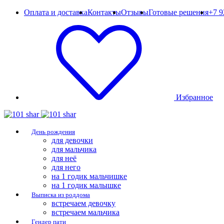
Оплата и доставка
Контакты
Отзывы
Готовые решения
+7 9
Избранное
День рождения
для девочки
для мальчика
для неё
для него
на 1 годик мальчишке
на 1 годик малышке
Выписка из роддома
встречаем девочку
встречаем мальчика
Гендер пати