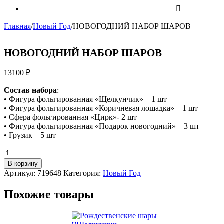
Главная
/
Новый Год
/
НОВОГОДНИЙ НАБОР ШАРОВ
НОВОГОДНИЙ НАБОР ШАРОВ
13100
₽
Состав набора
:
• Фигура фольгированная «Щелкунчик» – 1 шт
• Фигура фольгированная «Коричневая лошадка» – 1 шт
• Сфера фольгированная «Цирк»- 2 шт
• Фигура фольгированная «Подарок новогодний» – 3 шт
• Грузик – 5 шт
Количество
НОВОГОДНИЙ
В корзину
НАБОР
Артикул:
719648
Категория:
Новый Год
ШАРОВ
Похожие товары