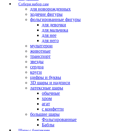
Собери набор сам
для новорожденных
ходячие фигуры
фольгированные фигуры
для девочки
для мальчика
для нее
для него
мультгерои
животные
транспорт
звезды
сердца
круги
цифры и буквы
3D шары и надписи
латексные шары
обычные
хром
агат
с конфетти
большие шары
Фольгированные
Баблы
Шары с бантиками