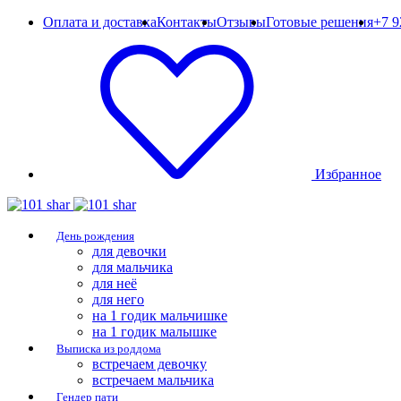
Оплата и доставка
Контакты
Отзывы
Готовые решения
+7 9
Избранное
День рождения
для девочки
для мальчика
для неё
для него
на 1 годик мальчишке
на 1 годик малышке
Выписка из роддома
встречаем девочку
встречаем мальчика
Гендер пати