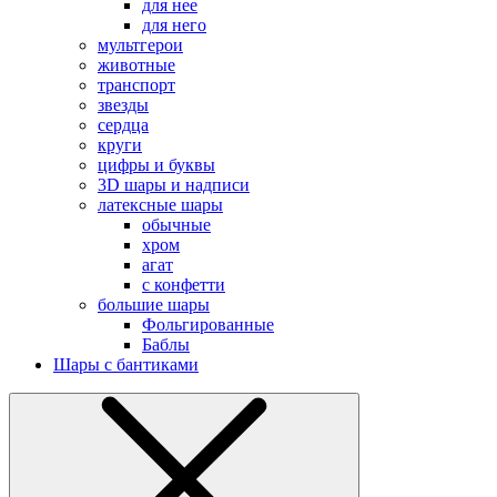
для нее
для него
мультгерои
животные
транспорт
звезды
сердца
круги
цифры и буквы
3D шары и надписи
латексные шары
обычные
хром
агат
с конфетти
большие шары
Фольгированные
Баблы
Шары с бантиками