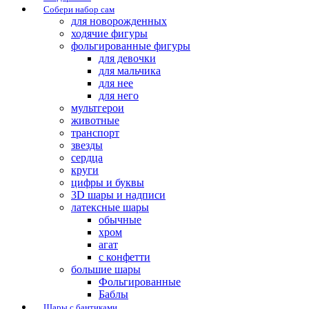
Собери набор сам
для новорожденных
ходячие фигуры
фольгированные фигуры
для девочки
для мальчика
для нее
для него
мультгерои
животные
транспорт
звезды
сердца
круги
цифры и буквы
3D шары и надписи
латексные шары
обычные
хром
агат
с конфетти
большие шары
Фольгированные
Баблы
Шары с бантиками