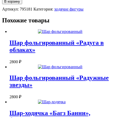
В корзину
ходячка
Артикул:
795181
Категория:
ходячие фигуры
"Единорог",
фольгированный,
116
Похожие товары
см.
Шар фольгированный «Радуга в
облаках»
2800
₽
Шар фольгированный «Радужные
звезды»
2800
₽
Шар-ходячка «Багз Банни»,