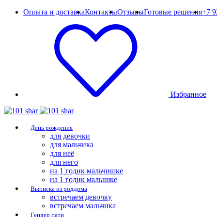
Оплата и доставка
Контакты
Отзывы
Готовые решения
+7 9
Избранное
День рождения
для девочки
для мальчика
для неё
для него
на 1 годик мальчишке
на 1 годик малышке
Выписка из роддома
встречаем девочку
встречаем мальчика
Гендер пати