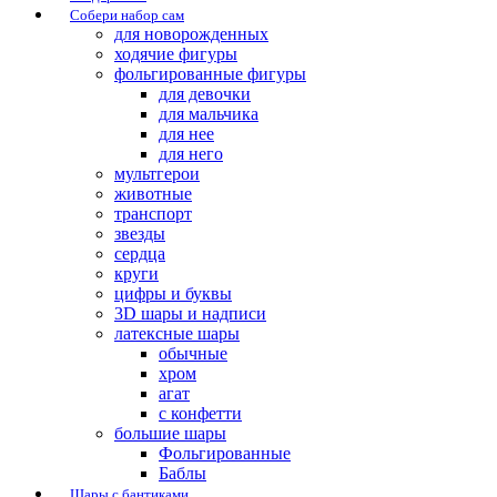
Собери набор сам
для новорожденных
ходячие фигуры
фольгированные фигуры
для девочки
для мальчика
для нее
для него
мультгерои
животные
транспорт
звезды
сердца
круги
цифры и буквы
3D шары и надписи
латексные шары
обычные
хром
агат
с конфетти
большие шары
Фольгированные
Баблы
Шары с бантиками