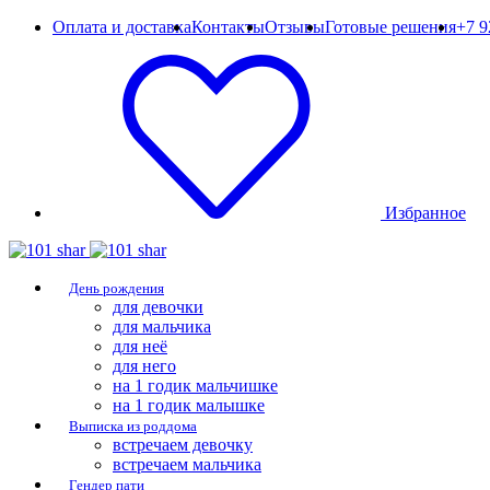
Оплата и доставка
Контакты
Отзывы
Готовые решения
+7 9
Избранное
День рождения
для девочки
для мальчика
для неё
для него
на 1 годик мальчишке
на 1 годик малышке
Выписка из роддома
встречаем девочку
встречаем мальчика
Гендер пати