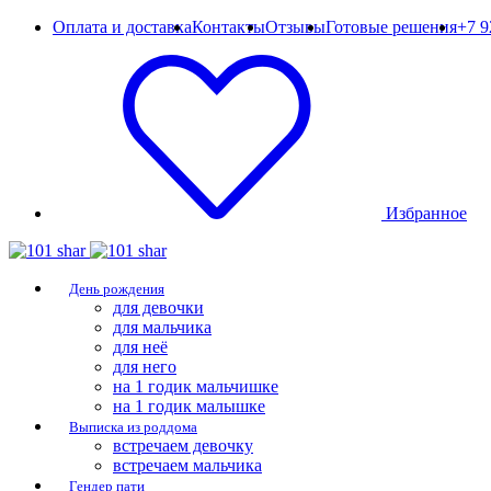
Оплата и доставка
Контакты
Отзывы
Готовые решения
+7 9
Избранное
День рождения
для девочки
для мальчика
для неё
для него
на 1 годик мальчишке
на 1 годик малышке
Выписка из роддома
встречаем девочку
встречаем мальчика
Гендер пати