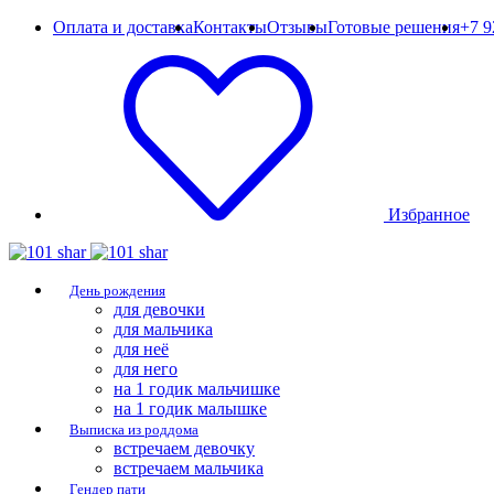
Оплата и доставка
Контакты
Отзывы
Готовые решения
+7 9
Избранное
День рождения
для девочки
для мальчика
для неё
для него
на 1 годик мальчишке
на 1 годик малышке
Выписка из роддома
встречаем девочку
встречаем мальчика
Гендер пати