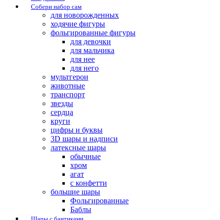
Собери набор сам
для новорожденных
ходячие фигуры
фольгированные фигуры
для девочки
для мальчика
для нее
для него
мультгерои
животные
транспорт
звезды
сердца
круги
цифры и буквы
3D шары и надписи
латексные шары
обычные
хром
агат
с конфетти
большие шары
Фольгированные
Баблы
Шары с бантиками