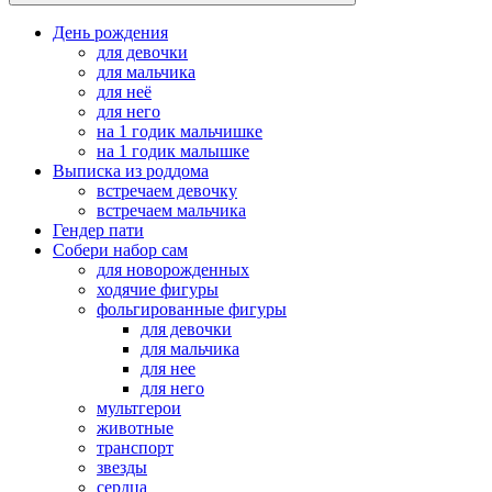
День рождения
для девочки
для мальчика
для неё
для него
на 1 годик мальчишке
на 1 годик малышке
Выписка из роддома
встречаем девочку
встречаем мальчика
Гендер пати
Собери набор сам
для новорожденных
ходячие фигуры
фольгированные фигуры
для девочки
для мальчика
для нее
для него
мультгерои
животные
транспорт
звезды
сердца