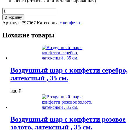
Лента (атласная или металлизированная)
Количество
Воздушный
В корзину
шар
Артикул:
797967
Категория:
с конфетти
с
конфетти
Похожие товары
цветной
микс,
латексный,
35
см.
Воздушный шар с конфетти серебро,
латексный , 35 см.
300
₽
Воздушный шар с конфетти розовое
золото, латексный , 35 см.