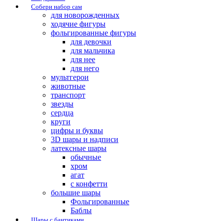
Собери набор сам
для новорожденных
ходячие фигуры
фольгированные фигуры
для девочки
для мальчика
для нее
для него
мультгерои
животные
транспорт
звезды
сердца
круги
цифры и буквы
3D шары и надписи
латексные шары
обычные
хром
агат
с конфетти
большие шары
Фольгированные
Баблы
Шары с бантиками