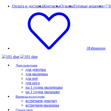
Оплата и доставка
Контакты
Отзывы
Готовые решения
+7 9
Избранное
День рождения
для девочки
для мальчика
для неё
для него
на 1 годик мальчишке
на 1 годик малышке
Выписка из роддома
встречаем девочку
встречаем мальчика
Гендер пати