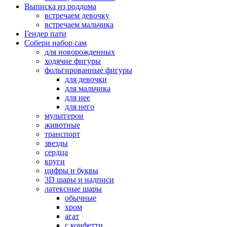
Выписка из роддома
встречаем девочку
встречаем мальчика
Гендер пати
Собери набор сам
для новорожденных
ходячие фигуры
фольгированные фигуры
для девочки
для мальчика
для нее
для него
мультгерои
животные
транспорт
звезды
сердца
круги
цифры и буквы
3D шары и надписи
латексные шары
обычные
хром
агат
с конфетти