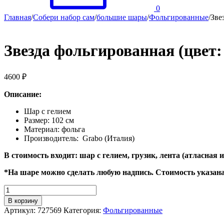
0
Главная
/
Собери набор сам
/
большие шары
/
Фольгированные
/
Зве
Звезда фольгированная (цвет:
4600
₽
Описание:
Шар с гелием
Размер: 102 см
Материал: фольга
Производитель: Grabo (Италия)
В стоимость входит: шар с гелием, грузик, лента (атласная
*На шаре можно сделать любую надпись. Стоимость указана 
Количество
Звезда
В корзину
фольгированная
Артикул:
727569
Категория:
Фольгированные
(цвет: