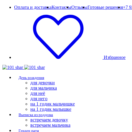
Оплата и доставка
Контакты
Отзывы
Готовые решения
+7 9
Избранное
День рождения
для девочки
для мальчика
для неё
для него
на 1 годик мальчишке
на 1 годик малышке
Выписка из роддома
встречаем девочку
встречаем мальчика
Гендер пати