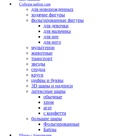
Собери набор сам
для новорожденных
ходячие фигуры
фольгированные фигуры
для девочки
для мальчика
для нее
для него
мультгерои
животные
транспорт
звезды
сердца
круги
цифры и буквы
3D шары и надписи
латексные шары
обычные
хром
агат
с конфетти
большие шары
Фольгированные
Баблы
Шары с бантиками