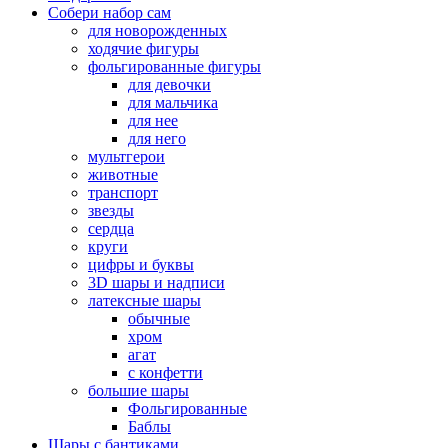
Собери набор сам
для новорожденных
ходячие фигуры
фольгированные фигуры
для девочки
для мальчика
для нее
для него
мультгерои
животные
транспорт
звезды
сердца
круги
цифры и буквы
3D шары и надписи
латексные шары
обычные
хром
агат
с конфетти
большие шары
Фольгированные
Баблы
Шары с бантиками