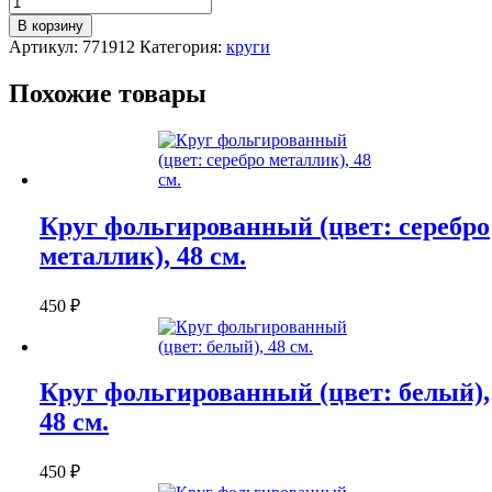
Круг
В корзину
фольгированный
Артикул:
771912
Категория:
круги
(цвет:
золото
Похожие товары
металлик),
48
см.
Круг фольгированный (цвет: серебро
металлик), 48 см.
450
₽
Круг фольгированный (цвет: белый),
48 см.
450
₽