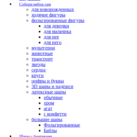
Собери набор сам
для новорожденных
ходячие фигуры
фольгированные фигуры
для девочки
для мальчика
для нее
для него
мультгерои
животные
транспорт
звезды
сердца
круги
цифры и буквы
3D шары и надписи
латексные шары
обычные
хром
агат
с конфетти
большие шары
Фольгированные
Баблы
Шары с бантиками