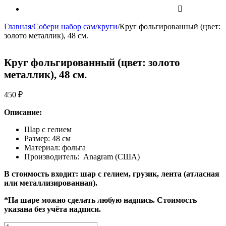
Главная
/
Собери набор сам
/
круги
/
Круг фольгированный (цвет:
золото металлик), 48 см.
Круг фольгированный (цвет: золото
металлик), 48 см.
450
₽
Описание:
Шар с гелием
Размер: 48 см
Материал: фольга
Производитель: Anagram (США)
В стоимость входит: шар с гелием, грузик, лента (атласная
или металлизированная).
*На шаре можно сделать любую надпись. Стоимость
указана без учёта надписи.
Количество