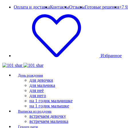
Оплата и доставка
Контакты
Отзывы
Готовые решения
+7 9
Избранное
День рождения
для девочки
для мальчика
для неё
для него
на 1 годик мальчишке
на 1 годик малышке
Выписка из роддома
встречаем девочку
встречаем мальчика
Гендер пати